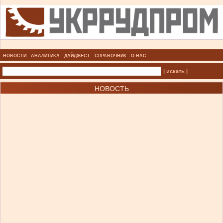
НОВОСТИ
АНАЛИТИКА
ДАЙДЖЕСТ
СПРАВОЧНИК
О НАС
| искать |
НОВОСТЬ