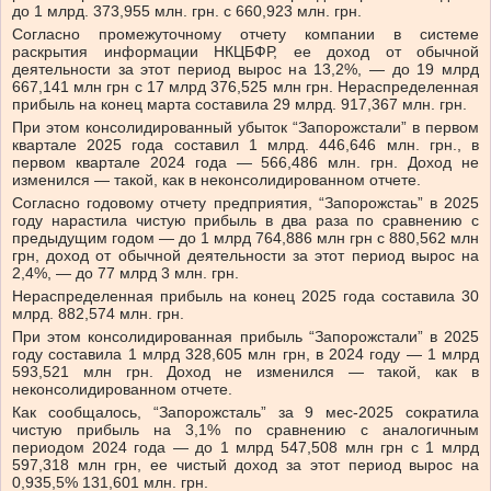
до 1 млрд. 373,955 млн. грн. с 660,923 млн. грн.
Согласно промежуточному отчету компании в системе
раскрытия информации НКЦБФР, ее доход от обычной
деятельности за этот период вырос на 13,2%, — до 19 млрд
667,141 млн грн с 17 млрд 376,525 млн грн. Нераспределенная
прибыль на конец марта составила 29 млрд. 917,367 млн. грн.
При этом консолидированный убыток “Запорожстали” в первом
квартале 2025 года составил 1 млрд. 446,646 млн. грн., в
первом квартале 2024 года — 566,486 млн. грн. Доход не
изменился — такой, как в неконсолидированном отчете.
Согласно годовому отчету предприятия, “Запорожстаь” в 2025
году нарастила чистую прибыль в два раза по сравнению с
предыдущим годом — до 1 млрд 764,886 млн грн с 880,562 млн
грн, доход от обычной деятельности за этот период вырос на
2,4%, — до 77 млрд 3 млн. грн.
Нераспределенная прибыль на конец 2025 года составила 30
млрд. 882,574 млн. грн.
При этом консолидированная прибыль “Запорожстали” в 2025
году составила 1 млрд 328,605 млн грн, в 2024 году — 1 млрд
593,521 млн грн. Доход не изменился — такой, как в
неконсолидированном отчете.
Как сообщалось, “Запорожсталь” за 9 мес-2025 сократила
чистую прибыль на 3,1% по сравнению с аналогичным
периодом 2024 года — до 1 млрд 547,508 млн грн с 1 млрд
597,318 млн грн, ее чистый доход за этот период вырос на
0,935,5% 131,601 млн. грн.