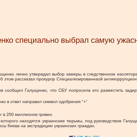
нко специально выбрал самую ужас
ущенко лично утверждал выбор камеры в следственном изолятор
б этом рассказал прокурор Специализированнаой антикоррупцио
в сообщил Галущенко, что СБУ попросила его разместить задер
о в ответ направил символ одобрения “+”.
 в 200 миллионов гривен.
 которого находятся украинские тюрьмы, под руководством Галущ
осы Киева на экстрадицию украинских граждан.