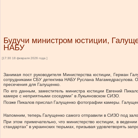
Будучи министром юстиции, Галуще
НАБУ
[17:30 18 февраля 2026 года ]
Занимая пост руководителя Министерства юстиции, Герман Гал
сотрудниками СБУ детектива НАБУ Руслана Магамедрасулова. О
пресечения для Галущенко.
По его данным, заместитель министра юстиции Евгений Пикало
камере с неприятными соседями” в Лукьяновском СИЗО.
Позже Пикалов прислал Галущенко фотографии камеры. Галущенк
Напомним, теперь Галущенко самого отправили в СИЗО под залог
При этом примечательно, что министерство юстиции, в ведении
стандартах” в украинских тюрьмах, призывая удовлетворять запр