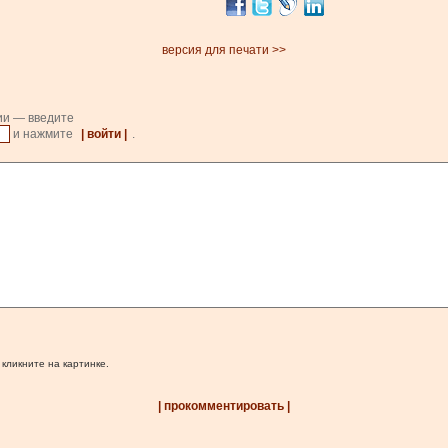
версия для печати >>
ии — введите
и нажмите
| войти |
.
 кликните на картинке.
| прокомментировать |