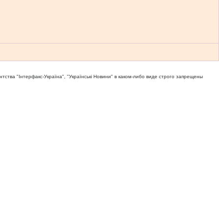
тва "Iнтерфакс-Україна", "Українськi Новини" в каком-либо виде строго запрещены