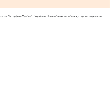
тва "Iнтерфакс-Україна", "Українськi Новини" в каком-либо виде строго запрещены