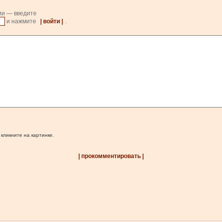
ии — введите
и нажмите
| войти |
.
 кликните на картинке.
| прокомментировать |