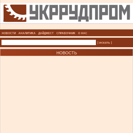
НОВОСТИ
АНАЛИТИКА
ДАЙДЖЕСТ
СПРАВОЧНИК
О НАС
| искать |
НОВОСТЬ