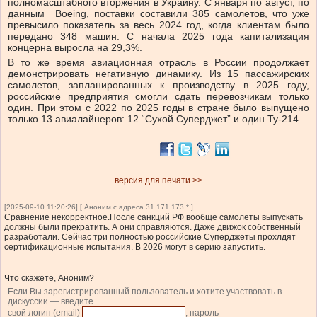
полномасштабного вторжения в Украину. С января по август, по
данным Boeing, поставки составили 385 самолетов, что уже
превысило показатель за весь 2024 год, когда клиентам было
передано 348 машин. С начала 2025 года капитализация
концерна выросла на 29,3%.
В то же время авиационная отрасль в России продолжает
демонстрировать негативную динамику. Из 15 пассажирских
самолетов, запланированных к производству в 2025 году,
российские предприятия смогли сдать перевозчикам только
один. При этом с 2022 по 2025 годы в стране было выпущено
только 13 авиалайнеров: 12 “Сухой Суперджет” и один Ту-214.
версия для печати >>
[2025-09-10 11:20:26] [ Аноним с адреса 31.171.173.* ]
Сравнение некорректное.После санкций РФ вообще самолеты выпускать
должны были прекратить. А они справляются. Даже движок собственный
разработали. Сейчас три полностью российские Суперджеты прохлдят
сертификационные испытания. В 2026 могут в серию запустить.
Что скажете, Аноним?
Если Вы зарегистрированный пользователь и хотите участвовать в
дискуссии — введите
свой логин (email)
, пароль