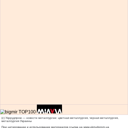
(c) Укррудпром — новости металлургии: цветная металлургия, черная металлургия,
металлургия Украины
При цитировании и использовании материалов ссылка на
www.ukrrudprom.ua