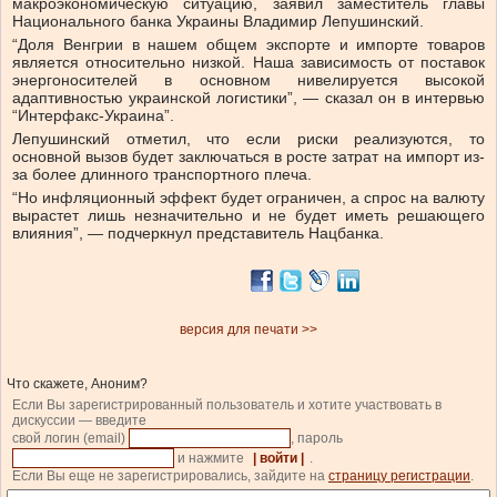
макроэкономическую ситуацию, заявил заместитель главы
Национального банка Украины Владимир Лепушинский.
“Доля Венгрии в нашем общем экспорте и импорте товаров
является относительно низкой. Наша зависимость от поставок
энергоносителей в основном нивелируется высокой
адаптивностью украинской логистики”, — сказал он в интервью
“Интерфакс-Украина”.
Лепушинский отметил, что если риски реализуются, то
основной вызов будет заключаться в росте затрат на импорт из-
за более длинного транспортного плеча.
“Но инфляционный эффект будет ограничен, а спрос на валюту
вырастет лишь незначительно и не будет иметь решающего
влияния”, — подчеркнул представитель Нацбанка.
версия для печати >>
Что скажете, Аноним?
Если Вы зарегистрированный пользователь и хотите участвовать в
дискуссии — введите
свой логин (email)
, пароль
и нажмите
| войти |
.
Если Вы еще не зарегистрировались, зайдите на
страницу регистрации
.