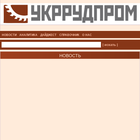
НОВОСТИ
АНАЛИТИКА
ДАЙДЖЕСТ
СПРАВОЧНИК
О НАС
| искать |
НОВОСТЬ