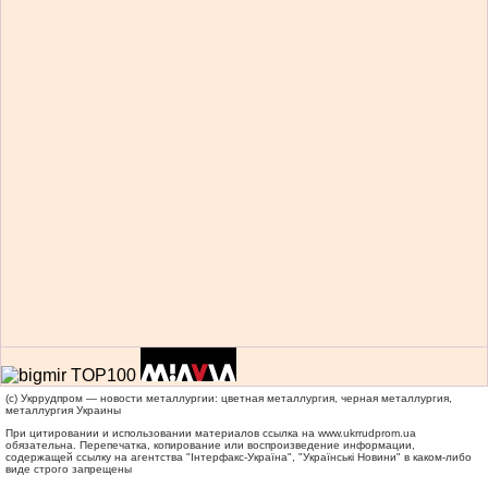
(c) Укррудпром — новости металлургии: цветная металлургия, черная металлургия,
металлургия Украины
При цитировании и использовании материалов ссылка на
www.ukrrudprom.ua
обязательна. Перепечатка, копирование или воспроизведение информации,
содержащей ссылку на агентства "Iнтерфакс-Україна", "Українськi Новини" в каком-либо
виде строго запрещены