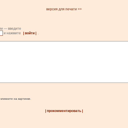
версия для печати >>
ии — введите
и нажмите
| войти |
.
 кликните на картинке.
| прокомментировать |