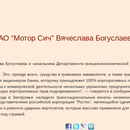
О “Мотор Сич” Вячеслава Богуслаев
ва Богуслаева и начальника Департамента внешнеэкономической 
 Это, прежде всего, средства в гривневом эквиваленте, а также т
ется акционером банка, которому принадлежит 100% корпоративных
а к коммерческой деятельности нескольких украинских предприяти
ющих корпоративных прав подозреваемого”, — говорится в сообщен
ода в Запорожье наладило транснациональные каналы незаконн
едставителями российской корпорации “Ростех”, являющейся одни
а и ремонта ударных вертолетов, которые массово применяли для
под стражей.