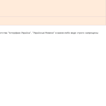
тва "Iнтерфакс-Україна", "Українськi Новини" в каком-либо виде строго запрещены