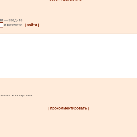
ии — введите
и нажмите
| войти |
.
 кликните на картинке.
| прокомментировать |