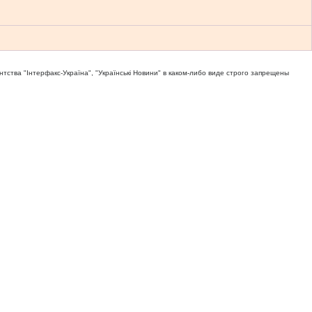
тва "Iнтерфакс-Україна", "Українськi Новини" в каком-либо виде строго запрещены