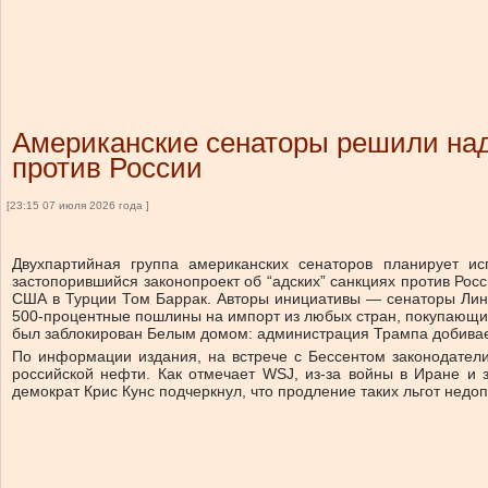
Американские сенаторы решили над
против России
[23:15 07 июля 2026 года ]
Двухпартийная группа американских сенаторов планирует и
застопорившийся законопроект об “адских” санкциях против Рос
США в Турции Том Баррак. Авторы инициативы — сенаторы Линд
500-процентные пошлины на импорт из любых стран, покупающих 
был заблокирован Белым домом: администрация Трампа добивает
По информации издания, на встрече с Бессентом законодатели
российской нефти. Как отмечает WSJ, из-за войны в Иране и
демократ Крис Кунс подчеркнул, что продление таких льгот недо