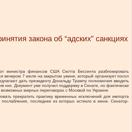
нятия закона об “адских” санкциях
 от министра финансов США Скотта Бессента разблокировать
ься вечером 7 июля на закрытом ужине, который организует посол
едлагают дать президенту Дональду Трампу полномочия вводить
в них. Документ уже получил поддержку в Сенате, но фактически
 возможных мирных переговорах с Москвой по Украине.
бовать прекратить практику временных исключений для импорта
послабления, последнее из которых истекло в июне. Сенатор-