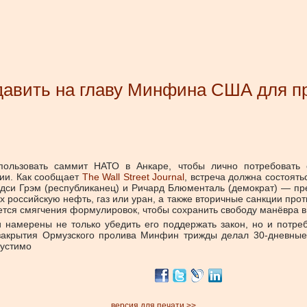
авить на главу Минфина США для при
спользовать саммит НАТО в Анкаре, чтобы лично потребовать
сии. Как сообщает
The Wall Street Journal
, встреча должна состоят
си Грэм (республиканец) и Ричард Блюменталь (демократ) — пр
российскую нефть, газ или уран, а также вторичные санкции проти
ся смягчения формулировок, чтобы сохранить свободу манёвра в
 намерены не только убедить его поддержать закон, но и потре
 закрытия Ормузского пролива Минфин трижды делал 30-дневные 
пустимо
версия для печати >>