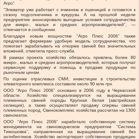
Агро”.
“Элеватор уже работает с ячменем и пшеницей и готовится к
сезону подсолнечника и кукурузы. А на прошлой неделе
предприятие анонсировало выгодные условия сотрудничества
для микро-, малых и средних агропроизводителей”, —
отмечается в сообщении.
Благодаря новым мощностям “Агро Плюс 2006” также
предлагает фермерам удобную модель сотрудничества, что
помогает зарабатывать на откорме свиней без значительных
вложений, отметила пресс-служба.
В рамках проекта хозяйство обязалось привлечь более 80
микро-, малых и средних агропроизводителей, которые получат
сервисную поддержку и помощь в продаже продукции по
рыночным ценам.
По оценке отраслевых СМИ, инвестиции в строительство
элеваторного комплекса составили около 90 млн грн.
ООО “Агро Плюс 2006” основано в 2006 году в Черкасской
области. Хозяйство специализируется на выращивании
племенных свиней породы Крупная белая (австрийская
селекция), а также осуществляет продажу спермы свиней
племенных пород. Свинокомплекс хозяйства рассчитан на 1300
свиноматок.
ООО “Агро Плюс 2006” наработало собственную систему
менеджмента на свиноводческом предприятии “Система
Тимошовка”, направленная на выращивание свиней без
антибиотиков. Хозяйство экспортирует собственную продукцию