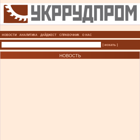
НОВОСТИ
АНАЛИТИКА
ДАЙДЖЕСТ
СПРАВОЧНИК
О НАС
| искать |
НОВОСТЬ