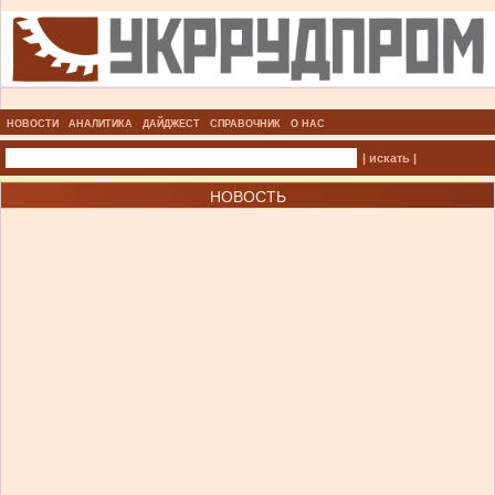
НОВОСТИ
АНАЛИТИКА
ДАЙДЖЕСТ
СПРАВОЧНИК
О НАС
| искать |
НОВОСТЬ