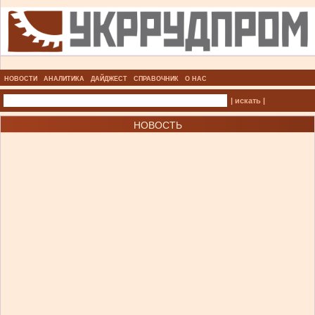
НОВОСТИ
АНАЛИТИКА
ДАЙДЖЕСТ
СПРАВОЧНИК
О НАС
| искать |
НОВОСТЬ