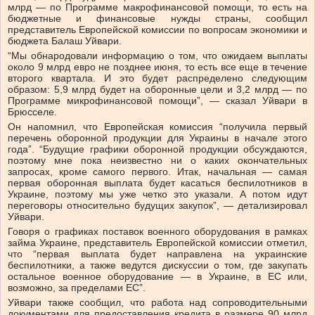
млрд — по Программе макрофинансовой помощи, то есть на
бюджетные и финансовые нужды страны, сообщил
представитель Европейской комиссии по вопросам экономики и
бюджета Балаш Уйвари.
“Мы обнародовали информацию о том, что ожидаем выплаты
около 9 млрд евро не позднее июня, то есть все еще в течение
второго квартала. И это будет распределено следующим
образом: 5,9 млрд будет на оборонные цели и 3,2 млрд — по
Программе микрофинансовой помощи”, — сказал Уйвари в
Брюсселе.
Он напомнил, что Европейская комиссия “получила первый
перечень оборонной продукции для Украины в начале этого
года”. “Будущие графики оборонной продукции обсуждаются,
поэтому мне пока неизвестно ни о каких окончательных
запросах, кроме самого первого. Итак, начальная — самая
первая оборонная выплата будет касаться беспилотников в
Украине, поэтому мы уже четко это указали. А потом идут
переговоры относительно будущих закупок”, — детализировал
Уйвари.
Говоря о графиках поставок военного оборудования в рамках
займа Украине, представитель Европейской комиссии отметил,
что “первая выплата будет направлена на украинские
беспилотники, а также ведутся дискуссии о том, где закупать
остальное военное оборудование — в Украине, в ЕС или,
возможно, за пределами ЕС”.
Уйвари также сообщил, что работа над сопроводительными
документами для предоставления кредита в размере 90 млрд