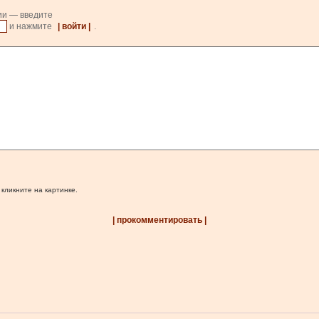
ии — введите
и нажмите
| войти |
.
 кликните на картинке.
| прокомментировать |