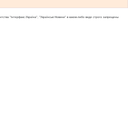
тва "Iнтерфакс-Україна", "Українськi Новини" в каком-либо виде строго запрещены