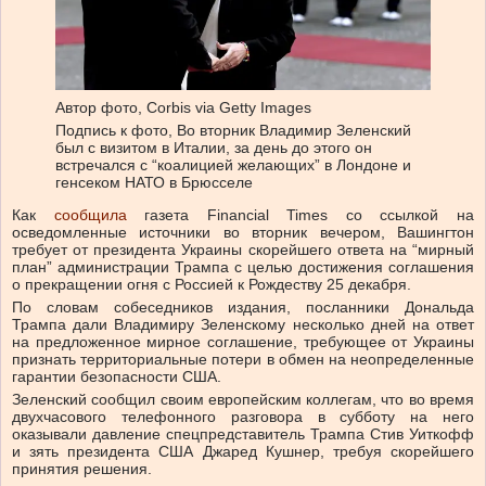
Автор фото,
Corbis via Getty Images
Подпись к фото,
Во вторник Владимир Зеленский
был с визитом в Италии, за день до этого он
встречался с “коалицией желающих” в Лондоне и
генсеком НАТО в Брюсселе
Как
сообщила
газета Financial Times со ссылкой на
осведомленные источники во вторник вечером, Вашингтон
требует от президента Украины скорейшего ответа на “мирный
план” администрации Трампа с целью достижения соглашения
о прекращении огня с Россией к Рождеству 25 декабря.
По словам собеседников издания, посланники Дональда
Трампа дали Владимиру Зеленскому несколько дней на ответ
на предложенное мирное соглашение, требующее от Украины
признать территориальные потери в обмен на неопределенные
гарантии безопасности США.
Зеленский сообщил своим европейским коллегам, что во время
двухчасового телефонного разговора в субботу на него
оказывали давление спецпредставитель Трампа Стив Уиткофф
и зять президента США Джаред Кушнер, требуя скорейшего
принятия решения.