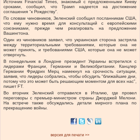
Источник Financial Times, знакомый с предложенными Киеву
сроками, сообщил, что Трамп надеется на достижение
соглашения “к Рождеству”.
По словам чиновников, Зеленский сообщил посланникам США,
что ему нужно время для консультаций с европейскими
союзниками, прежде чем реагировать на предложение
Вашингтона.
Один из чиновников заявил, что украинская сторона застряла
между территориальными требованиями, которые она не
может принять, и требованиями США, которые она не может
отвергнуть.
В понедельник в Лондоне президент Украины встретился с
лидерами Франции, Германии и Великобритании. Канцлер
Германии Фридрих Мерц намекнул на срочность ситуации,
заявив, что лидеры собрались, чтобы обсудить “ближайшие дни,
потому что это может быть решающим моментом для всех нас”,
пишет FT.
Во вторник Зеленский отправился в Италию, где провел
переговоры с премьер-министром страны Джорджей Мелони.
На встрече также обсуждались детали мирного плана по
прекращению войны.
версия для печати >>