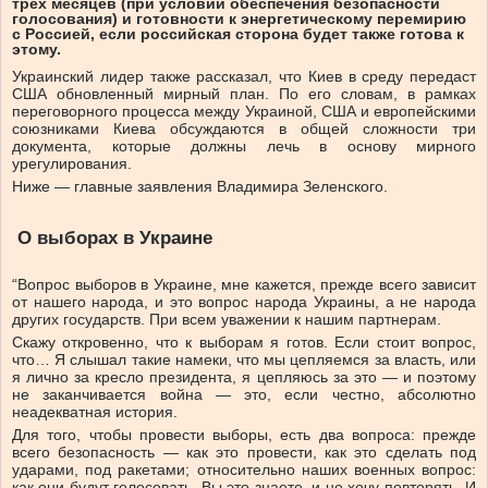
трех месяцев (при условии обеспечения безопасности
голосования) и готовности к энергетическому перемирию
с Россией, если российская сторона будет также готова к
этому.
Украинский лидер также рассказал, что Киев в среду передаст
США обновленный мирный план. По его словам, в рамках
переговорного процесса между Украиной, США и европейскими
союзниками Киева обсуждаются в общей сложности три
документа, которые должны лечь в основу мирного
урегулирования.
Ниже — главные заявления Владимира Зеленского.
О выборах в Украине
“Вопрос выборов в Украине, мне кажется, прежде всего зависит
от нашего народа, и это вопрос народа Украины, а не народа
других государств. При всем уважении к нашим партнерам.
Скажу откровенно, что к выборам я готов. Если стоит вопрос,
что… Я слышал такие намеки, что мы цепляемся за власть, или
я лично за кресло президента, я цепляюсь за это — и поэтому
не заканчивается война — это, если честно, абсолютно
неадекватная история.
Для того, чтобы провести выборы, есть два вопроса: прежде
всего безопасность — как это провести, как это сделать под
ударами, под ракетами; относительно наших военных вопрос:
как они будут голосовать. Вы это знаете, и не хочу повторять. И