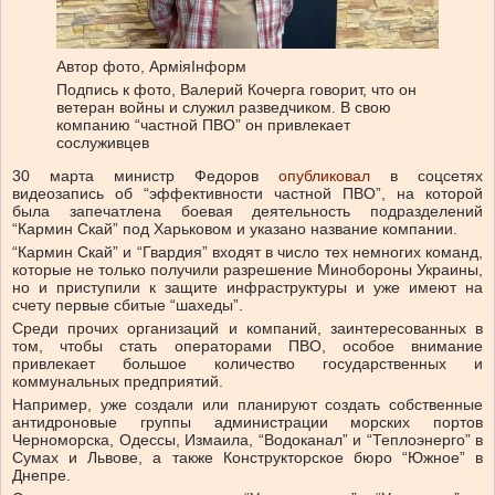
Автор фото,
АрміяІнформ
Подпись к фото,
Валерий Кочерга говорит, что он
ветеран войны и служил разведчиком. В свою
компанию “частной ПВО” он привлекает
сослуживцев
30 марта министр Федоров
опубликовал
в соцсетях
видеозапись об “эффективности частной ПВО”, на которой
была запечатлена боевая деятельность подразделений
“Кармин Скай” под Харьковом и указано название компании.
“Кармин Скай” и “Гвардия” входят в число тех немногих команд,
которые не только получили разрешение Минобороны Украины,
но и приступили к защите инфраструктуры и уже имеют на
счету первые сбитые “шахеды”.
Среди прочих организаций и компаний, заинтересованных в
том, чтобы стать операторами ПВО, особое внимание
привлекает большое количество государственных и
коммунальных предприятий.
Например, уже создали или планируют создать собственные
антидроновые группы администрации морских портов
Черноморска, Одессы, Измаила, “Водоканал” и “Теплоэнерго” в
Сумах и Львове, а также Конструкторское бюро “Южное” в
Днепре.