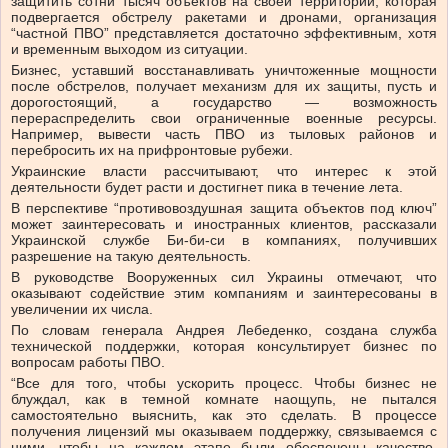
защитить сотни тысяч объектов на своей территории, которая
подвергается обстрелу ракетами и дронами, организация
“частной ПВО” представляется достаточно эффективным, хотя
и временным выходом из ситуации.
Бизнес, уставший восстанавливать уничтоженные мощности
после обстрелов, получает механизм для их защиты, пусть и
дорогостоящий, а государство — возможность
перераспределить свои ограниченные военные ресурсы.
Например, вывести часть ПВО из тыловых районов и
перебросить их на прифронтовые рубежи.
Украинские власти рассчитывают, что интерес к этой
деятельности будет расти и достигнет пика в течение лета.
В перспективе “противовоздушная защита объектов под ключ”
может заинтересовать и иностранных клиентов, рассказали
Украинской службе Би-би-си в компаниях, получивших
разрешение на такую деятельность.
В руководстве Вооруженных сил Украины отмечают, что
оказывают содействие этим компаниям и заинтересованы в
увеличении их числа.
По словам генерала Андрея Лебеденко, создана служба
технической поддержки, которая консультирует бизнес по
вопросам работы ПВО.
“Все для того, чтобы ускорить процесс. Чтобы бизнес не
блуждал, как в темной комнате наощупь, не пытался
самостоятельно выяснить, как это сделать. В процессе
получения лицензий мы оказываем поддержку, связываемся с
ними, чтобы на каждом этапе были обеспечены качество,