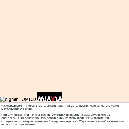
(c) Укррудпром — новости металлургии: цветная металлургия, черная металлургия,
металлургия Украины
При цитировании и использовании материалов ссылка на
www.ukrrudprom.ua
обязательна. Перепечатка, копирование или воспроизведение информации,
содержащей ссылку на агентства "Iнтерфакс-Україна", "Українськi Новини" в каком-либо
виде строго запрещены