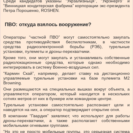
Среди кандидатов указаны “Укрзализныця”, “Укрэнерго” и
“Винницкая кондитерская фабрика” корпорации экс-президента
Петра Порошенко, ROSHEN.
ПВО: откуда взялось вооружение?
Операторы “частной ПВО” могут самостоятельно закупать
средства противодействия беспилотникам, в частности
средства радиоэлектронной борьбы (РЭБ), турельные
установки, пулеметы и дроны-перехватчики.
Кроме того, они могут закупать и устанавливать собственные
радиолокационные средства, которые однако необходимо
интегрировать в систему Военно-воздушных сил.
“Кармин Скай”, например, делает ставку на дистанционно
управляемые турельные установки на базе пулемета M2
Browning.
Они размещаются на специальных вышках вокруг объекта, а
управляются оператором, который находится в нескольких
сотнях метров от них в бункере или командном центре.
Турельные установки самостоятельно распознают цели и
наводятся на них, а оператор подтверждает открытие огня.
В компании “Гвардия” заявляют, что используют для работы
дроны-перехватчики, а также располагают собственными
мобильными огневыми группами.
“Но это не просто мобильные группы, это серьезная система