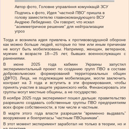
Автор фото,
Головне управління комунікацій ЗСУ
Подпись к фото,
Идея “частной ПВО” пришла в
голову заместителю главнокомандующего ВСУ
Андрею Лебеденко. Он говорит, что искал
“асимметричное решение” для нейтрализации
угроз
Тогда и возникла идея привлечь к противовоздушной обороне
как можно больше людей, которые по тем или иным причинам
не могут быть мобилизованы. Например, женщин, ветеранов,
мужчин в возрасте 18—25 лет, бывших военнослужащих с
ранениями.
В июне 2025 года кабмин Украины запустил
экспериментальный проект по созданию групп ПВО в составе
добровольческих формирований территориальных общин
(ДФТО). Лица, не подлежащие мобилизации, могли заключить
контракт на 3 года и вступить в эти формирования, чтобы
принять участие в защите украинского неба. Финансировать эти
группы могут местные общины, а не государство.
В ноябре 2025 года эксперимент пошел дальше: правительство
разрешило создавать собственные группы ПВО предприятиям
всех форм собственности, в том числе и частным.
В марте этого года власти разрешили “временно выдавать”
вооружение и боеприпасы “частным ПВОшникам”.
В этот момент эксперимент заработал не только в теории, но и
на практике.