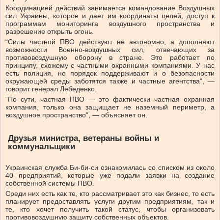
Координацией действий занимается командование Воздушных
сил Украины, которое и дает им координаты целей, доступ к
программам мониторинга воздушного пространства и
разрешение открыть огонь.
“Силы частной ПВО действуют не автономно, а дополняют
возможности Военно-воздушных сил, отвечающих за
противовоздушную оборону в стране. Это работает по
принципу, схожему с частными охранными компаниями. У нас
есть полиция, но порядок поддерживают и о безопасности
окружающей среды заботятся также и частные агентства”, —
говорит генерал Лебеденко.
“По сути, частная ПВО — это фактически частная охранная
компания, только она защищает не наземный периметр, а
воздушное пространство”, — объясняет он.
Друзья министра, ветераны войны и
коммунальщики
Украинская служба Би-би-си ознакомилась со списком из около
40 предприятий, которые уже подали заявки на создание
собственной системы ПВО.
Среди них есть как те, кто рассматривает это как бизнес, то есть
планирует предоставлять услуги другим предприятиям, так и
те, кто хочет получить такой статус, чтобы организовать
противовоздушную защиту собственных объектов.