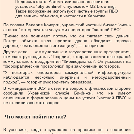
Подпись к фото,
Автоматизированная зенитная
установка “Sky Sentinel” с пулеметом M2 Browning.
Такое вооружение используют частные группы ПВО
для защиты объектов, в частности в Харькове
По словам Валерия Кочерги, украинский частный бизнес “очень
активно” интересуется услугами операторов “частной ПВО”.
“Бизнес все понимает, потому что он считает свои деньги.
Потеря объекта из-за прилета дрона обходится гораздо
дороже, чем вложения в его защиту”, — говорит он.
Другое дело — коммунальные и государственные предприятия,
отмечает руководитель “Гвардии”, которая занимается охраной
коммунального предприятия “Киевводоканал”. Он указывает на
“бюрократические проволочки” при заключении договоров.
“У некоторых операторов коммунальной инфраструктуры
наблюдается несколько инертный и негосударственный
подход”, — говорит руководитель оператора.
В командовании ВСУ в ответ на вопрос о финансовой стороне
сообщили Украинской службе Би-би-си, что не имеют
отношения к формированию цены на услуги “частной ПВО” и
не отслеживают этот вопрос.
Что может пойти не так?
В условиях, когда государство на практике не в состоянии