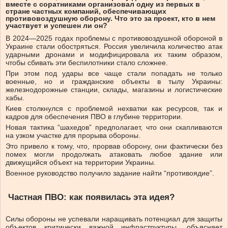
вместе с соратниками организовал одну из первых в
стране частных компаний, обеспечивающих
противовоздушную оборону. Что это за проект, кто в нем
участвует и успешен ли он?
В 2024—2025 годах проблемы с противовоздушной обороной в
Украине стали обостряться. Россия увеличила количество атак
ударными дронами и модифицировала их таким образом,
чтобы сбивать эти беспилотники стало сложнее.
При этом под удары все чаще стали попадать не только
военные, но и гражданские объекты в тылу Украины:
железнодорожные станции, склады, магазины и логистические
хабы.
Киев столкнулся с проблемой нехватки как ресурсов, так и
кадров для обеспечения ПВО в глубине территории.
Новая тактика “шахедов” предполагает, что они скапливаются
на узком участке для прорыва обороны.
Это привело к тому, что, прорвав оборону, они фактически без
помех могли продолжать атаковать любое здание или
движущийся объект на территории Украины.
Военное руководство получило задание найти “противоядие”.
Частная ПВО: как появилась эта идея?
Силы обороны не успевали наращивать потенциал для защиты
объектов критически важной инфраструктуры, объясняет