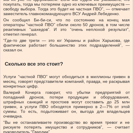
покупать, тогда мы потеряем одно из ключевых преимуществ —
свободу выбора. Тогда это будет не частная ПВО”, — отмечает
заместитель главнокомандующего ВСУ Андрей Лебеденко.
Он сообщил Би-би-си, что по состоянию на конец мая
операторы “частной ПВО” сбили около 50 дронов, в том числе
реактивных “шахедов”. И это “очень неплохой результат”,
отметил генерал.
“Где-то две трети — это юг Украины и район Харькова, где
фактически работает большинство этих подразделений”, —
сказал он.
Сколько все это стоит?
Услуги “частной ПВО” могут обходиться в миллионы гривен в
месяц, говорят представители компаний, правда, не раскрывая
конкретных цифр.
Валерий Кочерга говорит, что убытки предприятий от
попаданий дронов, потери продукции и оборудования,
штрафных санкций и простоев могут составить до 25 млн
гривен, а услуги ПВО обходятся примерно в 2—7% от этой
суммы. То есть, подытоживает он, выгода для владельцев
очевидна.
“Вы не останавливаете производство во время тревог и не
рискуете потерять имущество и сотрудников”, — считает
руководитель “Гвардии”.