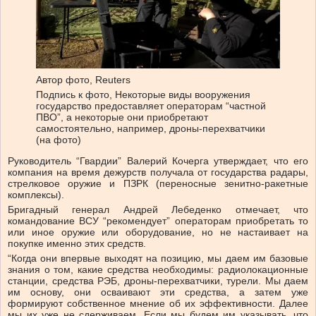
Автор фото,
Reuters
Подпись к фото,
Некоторые виды вооружения
государство предоставляет операторам “частной
ПВО”, а некоторые они приобретают
самостоятельно, например, дроны-перехватчики
(на фото)
Руководитель “Гвардии” Валерий Кочерга утверждает, что его
компания на время дежурств получала от государства радары,
стрелковое оружие и ПЗРК (переносные зенитно-ракетные
комплексы).
Бригадный генерал Андрей Лебеденко отмечает, что
командование ВСУ “рекомендует” операторам приобретать то
или иное оружие или оборудование, но не настаивает на
покупке именно этих средств.
“Когда они впервые выходят на позицию, мы даем им базовые
знания о том, какие средства необходимы: радиолокационные
станции, средства РЭБ, дроны-перехватчики, турели. Мы даем
им основу, они осваивают эти средства, а затем уже
формируют собственное мнение об их эффективности. Далее
мы их уже не сдерживаем. Если мы будем им указывать, что