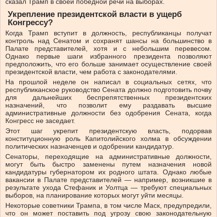
сказал Трамп в своей победной речи на выборах.
Укрепление президентской власти в ущерб
Конгрессу?
Когда Трамп вступит в должность, республиканцы получат
контроль над Сенатом и сохранят шансы на большинство в
Палате представителей, хотя и с небольшим перевесом.
Однако первые шаги избранного президента позволяют
предположить, что его больше занимает осуществление своей
президентской власти, чем работа с законодателями.
На прошлой неделе он написал в социальных сетях, что
республиканское руководство Сената должно подготовить почву
для дальнейших беспрепятственных президентских
назначений, что позволит ему раздавать высшие
административные должности без одобрения Сената, когда
Конгресс не заседает.
Этот шаг укрепит президентскую власть, подорвав
конституционную роль Капитолийского холма в обсуждении
политических назначенцев и одобрении кандидатур.
Сенаторы, переходящие на административные должности,
могут быть быстро заменены путем назначения новой
кандидатуры губернатором их родного штата. Однако любые
вакансии в Палате представителей — например, возникшие в
результате ухода Стефаник и Уолтца — требуют специальных
выборов, на планирование которых могут уйти месяцы.
Некоторые советники Трампа, в том числе Маск, предупредили,
что он может поставить под угрозу свою законодательную