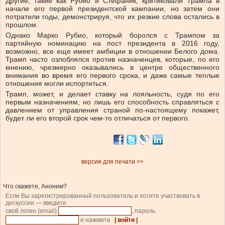
Другие, такие как Рубио и Стефаник, критиковали Трампа в
начале его первой президентской кампании, но затем они
потратили годы, демонстрируя, что их резкие слова остались в
прошлом.
Однако Марко Рубио, который боролся с Трампом за
партийную номинацию на пост президента в 2016 году,
возможно, все еще имеет амбиции в отношении Белого дома.
Трамп часто озлоблялся против назначенцев, которые, по его
мнению, чрезмерно оказывались в центре общественного
внимания во время его первого срока, и даже самые теплые
отношения могли испортиться.
Трамп, может, и делает ставку на лояльность, судя по его
первым назначениям, но лишь его способность справляться с
давлением от управления страной по-настоящему покажет,
будет ли его второй срок чем-то отличаться от первого.
версия для печати >>
Что скажете, Аноним?
Если Вы зарегистрированный пользователь и хотите участвовать в
дискуссии — введите
свой логин (email)
, пароль
и нажмите
| войти |
.