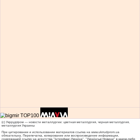
(c) Укррудпром — новости металлургии: цветная металлургия, черная металлургия,
металлургия Украины
При цитировании и использовании материалов ссылка на
www.ukrrudprom.ua
обязательна. Перепечатка, копирование или воспроизведение информации,
содержащей ссылку на агентства "Iнтерфакс-Україна", "Українськi Новини" в каком-либо