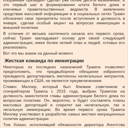
Избранный президент сделал уже более десяти назначений, и
это первый шаг в формировании штата Белого дома и
ключевых правительственных ведомств. В заявлениях
средствам массовой информации и в социальных сетях Трамп
обозначил свои приоритеты после вступления в должность в
январе, сделав особый акцент на вопросах иммиграции и
внешней политики.
В отличие от весьма хаотичного начала его первого срока,
сейчас Трамп закладывает основу для своей следующей
администрации, имея более четкий план и людей, готовых его
реализовать.
Вот что мы знаем на данный момент.
Жесткая команда по иммиграции
Некоторые из последних назначений Трампа позволяют
предположить, что предвыборное обещание избранного
президента депортировать миллионы нелегальных мигрантов,
проживающих в США, не является преувеличением.
Стивен Миллер, который был близким советником и
спичрайтером Трампа с 2015 года, выбран Трампом на
должность заместителя главы администрации Белого дома по
вопросам политики. Он, вероятно, и будет составлять планы
массовых депортаций и сократит как нелегальную, так и
легальную иммиграцию. Во время первого срока Трампа
Миллер участвовал в разработке самых жестких миграционных
политик администрации.
Том Хоман, исполнявший обязанности директора Агентства