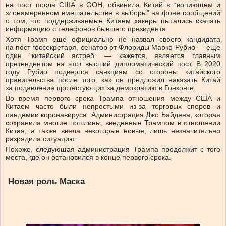
на пост посла США в ООН, обвинила Китай в “вопиющем и
злонамеренном вмешательстве в выборы” на фоне сообщений
о том, что поддерживаемые Китаем хакеры пытались скачать
информацию с телефонов бывшего президента.
Хотя Трамп еще официально не назвал своего кандидата
на пост госсекретаря, сенатор от Флориды Марко Рубио — еще
один “китайский ястреб” — кажется, является главным
претендентом на этот высший дипломатический пост. В 2020
году Рубио подвергся санкциям со стороны китайского
правительства после того, как он предложил наказать Китай
за подавление протестующих за демократию в Гонконге.
Во время первого срока Трампа отношения между США и
Китаем часто были непростыми из-за торговых споров и
пандемии коронавируса. Администрация Джо Байдена, которая
сохранила многие пошлины, введенные Трампом в отношении
Китая, а также ввела некоторые новые, лишь незначительно
разрядила ситуацию.
Похоже, следующая администрация Трампа продолжит с того
места, где он остановился в конце первого срока.
Новая роль Маска