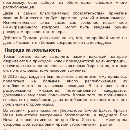
программу, если заберет из обеих палат слишком много
республиканцев.
Даже в самых благоприятных обстоятельствах принятие
законов Конгрессом требует времени, усилий и компромисса.
Исполнительные акты, такие как введение новых мер
иммиграционного контроля, могут быть введены одним
росчерком президентского пера.
Действия Трампа указывают на то, что, по крайней мере на
данный момент, он больше сосредоточен на последнем.
Награда за лояльность
Трамп только начал заполнять тысячи вакансий, которые
открываются с приходом новой президентской администрации,
не считая высокопоставленных карьерных бюрократов, которых
он, по его словам, тоже намерен заменить.
В 2016 году, когда он был новичком в политике, ему пришлось
полагаться на большее число республиканцев из
истеблишмента на ключевых позициях. В этот раз в его
распоряжении множество потенциальных кандидатов,
доказавших ему свою лояльность. Кроме того, за прошедшие
восемь лет республиканцы из истеблишмента тоже стали его
лояльными сторонниками.
Во вторник Трамп назначил губернатора Южной Дакоты Кристи
Ноэм министром внутренней безопасности, а ведущего Fox
News и консервативного автора Пита Хегсета — министром
обороны. Оба всегда были ярыми сторонниками Трампа.