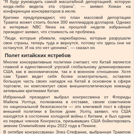
“Я буду руководить самой масштабной депортацией, которую
когда-либо видела эта страна”, — заявил Хоман на
конференции консерваторов в июле.
Критики предупреждают, что план массовой депортации
Трампа может стоить более 300 миллиардов долларов. Однако
в интервью NBC News на прошлой неделе избранный
президент заявил, что стоимость не проблема.
“Люди, которые убивали, наркобароны, которые разрушали
свои страны, теперь туда и вернутся, потому что здесь они не
останутся. И на это нет ценника”, — сказал он.
Полет китайских ястребов
Многие консервативные политики считают, что Китай является
главной и единственной угрозой глобальному доминированию
США, как в экономическом, так и в военном отношении. Хотя
сам Трамп ведет себя более осмотрительно, оставляя
большую часть своих нападок на Китай в основном в сфере
торговли, он комплектует свою внешнеполитическую команду
активными критиками Китая.
Избранный президент выбрал конгрессмена от Флориды
Майкла Уолтца, полковника в отставке, своим советником
по национальной безопасности — это ключевой пост в сфере
внешней политики в Белом доме. Уолтц заявил, что США
находятся в состоянии холодной войны с Китаем, и был одним
из первых членов Конгресса, призывавших США бойкотировать
зимние Олимпийские игры 2022 года в Пекине.
В октябре конгрессвуман Элиз Стефаник, выбранная Трампом