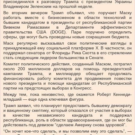
присоединился к разговору Трампа с президентом Украины
Владимиром Зеленским на прошлой неделе.
Во вторник вечером Трамп объявил, что поручает Маску
работать вместе с бизнесменом в области технологий и
бывшим кандидатом в президенты от республиканской партии
Вивеком Рамасвами в Департаменте эффективности
правительства США (DOGE). Паре поручено определить
сферы, где могут быть проведены новые сокращения бюджета.
Маск регулярно высказывал свои политические взгляды в
принадлежащей ему социальной платформе X. В частности, он
поддержал сенатора от Флориды Рика Скотта в его стремлении
стать следующим лидером большинства в Сенате.
Комитет политического действия, созданный Маском, потратил
около 200 миллионов долларов на помощь президентской
кампании Трампа, и миллиардер обещает продолжать
финансировать работу комитета для продвижения повестки
нового президента и помощи кандидатам от Республиканской
партии на предстоящих выборах в Конгресс.
Между тем, пока неизвестно, где окажется Роберт Кеннеди-
младший — еще одна ключевая фигура.
Трамп заявил, что планирует предоставить бывшему демократу
и вакцинному скептику, который отказался от участия в выборах
в качестве независимого кандидата и поддержал
республиканца, роль в области здравоохранения, где он мог бы
действовать под девизом “сделаем Америку снова здоровой”.
“Он хочет кое-что сделать, и мы позволим ему это сделать”, —