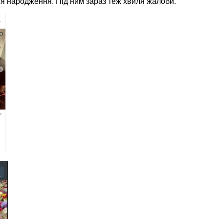
ня народження. Під ним зараз теж хвиля жалоби.