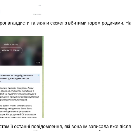
ропагандисти та зняли сюжет з вбитими горем родичами. Н
ам її останні повідомлення, які вона їм записала вже післ