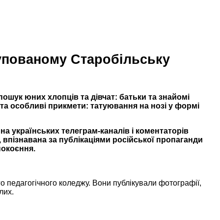
купованому Старобільську
ошук юних хлопців та дівчат: батьки та знайомі
 та особливі прикмети: татуювання на нозі у формі
на українських телеграм-каналів і коментаторів
а, впізнавана за публікаціями російської пропаганди
покоєння.
ого педагогічного коледжу. Вони публікували фотографії,
лих.