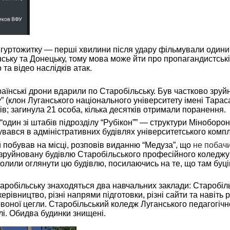
о гуртожитку — перші хвилини після удару фільмували одини
ську та Донецьку, тому мова може йти про пропагандистськ
та відео наслідків атак.
українські дрони вдарили по Старобільську. Був частково зр
 (клон Луганського національного університету імені Тараса
в; загинула 21 особа, кілька десятків отримали поранення.
“один зі штабів підрозділу “Рубікон”” — структури Міноборо
вався в адміністративних будівлях університетського компл
й побував на місці, розповів виданню “Медуза”, що
не побач
к зруйновану будівлю Старобільського професійного коледж
волили оглянути цю будівлю, посилаючись на те, що там буц
таробільську знаходяться два навчальних заклади: Старобі
 керівництво, різні напрями підготовки, різні сайти та наві
ої цегли. Старобільський коледж Луганського педагогічного
влі. Обидва будинки знищені.