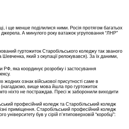
ці, і ще менше поділилися ними. Росія протягом багатьох
і джерела. А минулого року ватажок угруповання “ЛНР”
уйнований гуртожиток Старобільського коледжу так званого
 Шевченка, який з окупації релокувався). За їх даними,
ни РФ, яка координує розробку і застосування
ексу.
ив
жодних ознак військової присутності саме в
у (нагадаємо, вище мова йшла про гуртожиток
імто ніхто не постраждав. Пресі ж заборонили виходити
льський професійний коледж та Старобільський коледж
ть різні приміщення. Старобільський професійний коледж
 університету був у сірій пʼятиповерховій “коробці”: