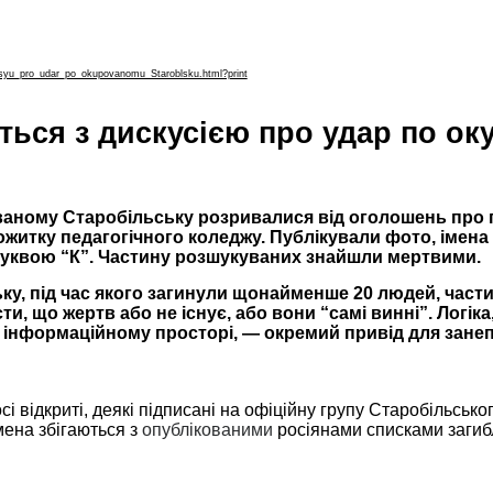
usyu_pro_udar_po_okupovanomu_Staroblsku.html?print
ться з дискусією про удар по о
ованому Старобільську розривалися від оголошень про п
ожитку педагогічного коледжу. Публікували фото, імена
 буквою “К”. Частину розшукуваних знайшли мертвими.
у, під час якого загинули щонайменше 20 людей, части
ти, що жертв або не існує, або вони “самі винні”. Логік
му інформаційному просторі, — окремий привід для зане
сі відкриті, деякі підписані на офіційну групу Старобільськ
імена збігаються з
опублікованими
росіянами списками загиб