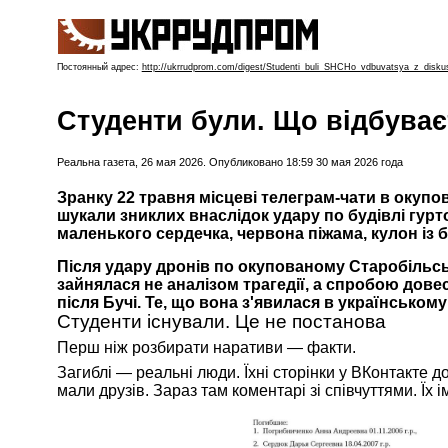
Постоянный адрес:
http://ukrrudprom.com/digest/Studenti_buli_SHCHo_vdbuvatsya_z_disk
Студенти були. Що відбуває
Реальна газета, 26 мая 2026.
Опубликовано 18:59 30 мая 2026 года
Зранку 22 травня місцеві телеграм-чати в окуп
шукали зниклих внаслідок удару по будівлі гурт
маленького сердечка, червона піжама, кулон із
Після удару дронів по окупованому Старобільськ
зайнялася не аналізом трагедії, а спробою довес
після Бучі. Те, що вона з'явилася в українсько
Студенти існували. Це не постанова
Перш ніж розбирати наративи — факти.
Загиблі — реальні люди. Їхні сторінки у ВКонтакте до
мали друзів. Зараз там коментарі зі співчуттями. Їх 