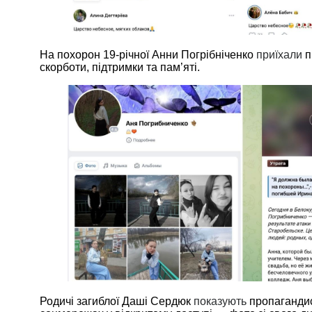
На похорон 19-річної Анни Погрібніченко
приїхали
п
скорботи, підтримки та пам’яті.
Родичі загиблої Даші Сердюк
показують
пропагандист