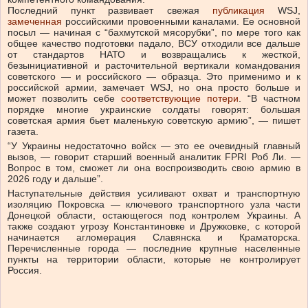
Последний пункт развивает свежая
публикация
WSJ,
замеченная
российскими провоенными каналами. Ее основной
посыл — начиная с “бахмутской мясорубки”, по мере того как
общее качество подготовки падало, ВСУ отходили все дальше
от стандартов НАТО и возвращались к жесткой,
безынициативной и расточительной вертикали командования
советского — и российского — образца. Это применимо и к
российской армии, замечает WSJ, но она просто больше и
может позволить себе
соответствующие потери
. “В частном
порядке многие украинские солдаты говорят: большая
советская армия бьет маленькую советскую армию”, — пишет
газета.
“У Украины недостаточно войск — это ее очевидный главный
вызов, — говорит старший военный аналитик FPRI Роб Ли. —
Вопрос в том, сможет ли она воспроизводить свою армию в
2026 году и дальше”.
Наступательные действия усиливают охват и транспортную
изоляцию Покровска — ключевого транспортного узла части
Донецкой области, остающегося под контролем Украины. А
также создают угрозу Константиновке и Дружковке, с которой
начинается агломерация Славянска и Краматорска.
Перечисленные города — последние крупные населенные
пункты на территории области, которые не контролирует
Россия.