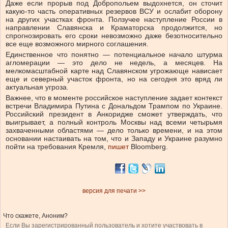
Даже если прорыв под Добропольем выдохнется, он сточит
какую-то часть оперативных резервов ВСУ и ослабит оборону
на других участках фронта. Ползучее наступление России в
направлении Славянска и Краматорска продолжится, но
спрогнозировать его сроки невозможно даже безотносительно
все еще возможного мирного соглашения.
Единственное что понятно — потенциальное начало штурма
агломерации — это дело не недель, а месяцев. На
мелкомасштабной карте над Славянском угрожающе нависает
еще и северный участок фронта, но на сегодня это вряд ли
актуальная угроза.
Важнее, что в моменте российское наступление задает контекст
встречи Владимира Путина с Дональдом Трампом по Украине.
Российский президент в Анкоридже сможет утверждать, что
выигрывает, а полный контроль Москвы над всеми четырьмя
захваченными областями — дело только времени, и на этом
основании настаивать на том, что и Западу и Украине разумно
пойти на требования Кремля,
пишет
Bloomberg.
версия для печати >>
Что скажете, Аноним?
Если Вы зарегистрированный пользователь и хотите участвовать в