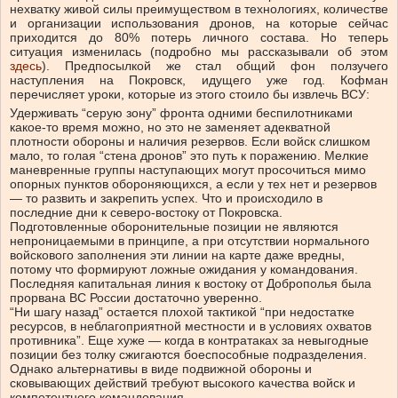
нехватку живой силы преимуществом в технологиях, количестве
и организации использования дронов, на которые сейчас
приходится до 80% потерь личного состава. Но теперь
ситуация изменилась (подробно мы рассказывали об этом
здесь
). Предпосылкой же стал общий фон ползучего
наступления на Покровск, идущего уже год. Кофман
перечисляет уроки, которые из этого стоило бы извлечь ВСУ:
Удерживать “серую зону” фронта одними беспилотниками
какое-то время можно, но это не заменяет адекватной
плотности обороны и наличия резервов. Если войск слишком
мало, то голая “стена дронов” это путь к поражению. Мелкие
маневренные группы наступающих могут просочиться мимо
опорных пунктов обороняющихся, а если у тех нет и резервов
— то развить и закрепить успех. Что и происходило в
последние дни к северо-востоку от Покровска.
Подготовленные оборонительные позиции не являются
непроницаемыми в принципе, а при отсутствии нормального
войскового заполнения эти линии на карте даже вредны,
потому что формируют ложные ожидания у командования.
Последняя капитальная линия к востоку от Доброполья была
прорвана ВС России достаточно уверенно.
“Ни шагу назад” остается плохой тактикой “при недостатке
ресурсов, в неблагоприятной местности и в условиях охватов
противника”. Еще хуже — когда в контратаках за невыгодные
позиции без толку сжигаются боеспособные подразделения.
Однако альтернативы в виде подвижной обороны и
сковывающих действий требуют высокого качества войск и
компетентного командования.