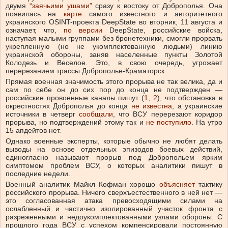
двумя
“заячьими ушами”
сразу к востоку от Доброполья. Она
появилась на
карте
самого известного и авторитетного
украинского OSINT-проекта DeepState во вторник, 11 августа и
означает, что,
по версии
DeepState, российские войска,
наступая малыми группами без бронетехники, смогли прорвать
укрепленную (но не укомплектованную людьми) линию
украинской обороны, заняв населенные пункты Золотой
Колодезь и Веселое. Это, в свою очередь, угрожает
перерезанием трассы Доброполье-Краматорск.
Прямая военная значимость этого прорыва не так велика, да и
сам по себе он до сих пор до конца не подтвержден —
российские провоенные каналы пишут (
1
,
2
), что обстановка в
окрестностях Доброполья до конца
не известна
, а украинские
источники в четверг
сообщали
, что ВСУ перерезают коридор
прорыва, но подтверждений этому так и
не поступило
. На утро
15 апдейтов нет.
Однако военные эксперты, которые обычно не любят делать
выводы на основе отдельных эпизодов боевых действий,
единогласно называют прорыв под Добропольем ярким
симптомом проблем ВСУ, о которых аналитики пишут в
последние недели.
Военный аналитик Майкл Кофман хорошо
объясняет
тактику
российского прорыва. Ничего сверхъестественного в ней нет —
это согласованная атака превосходящими силами на
ослабленный и частично изолированный участок фронта с
разреженными и недоукомплектованными узлами обороны. С
прошлого года ВСУ с успехом компенсировали постоянную