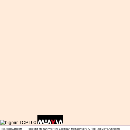
(c) Укррудпром — новости металлургии: цветная металлургия, черная металлургия,