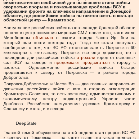
симптоматичная необычной для нынешнего этапа войны
скоростью прорыва и показывающая проблемы ВСУ в
удержании фронта на ключевом направлении в Донецкой
области, где российские войска пытаются взять в кольцо
областной центр — Краматорск.
Наступление российских войск на юго-западе Донецкой области
попало в центр внимания мировых СМИ после того, как в июле
Минобороны
объявило
о взятии города Часов Яр, бои за
который шли почти полтора года. Тогда же стали поступать
сообщения о том, что ВС РФ готовятся занять Покровск в 60
километрах к юго-западу. Покровск все еще держится, но в
последние дни российские войска
отрезали
город от основных
сил ВСУ на севере и
продолжают продвигаться
к городу с
востока. Одновременно российские войска быстро
продвигаются к северу от Покровска — в районе города
Доброполье.
Покровск-Доброполье и Часов Яр — два главных направления
движения российских войск с юга в сторону агломерации
Краматорск-Славянск, то есть военному, административному и
экономическому центру подконтрольной Украине части
Донбасса. Российское наступление угрожает Краматорску и
Славянску и с юга, и с севера.
DeepState
Главной темой обсуждения на этой неделе стал прорыв ВС РФ
к северу от Покровска — на карте выше это узкая полоса с