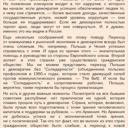
Но появление олигархов входит в тот нарратив, с которого
вы начали: если демократия успешно обеспечивает людям то,
к чему они стремятся, — более высокие доходы, качественные
государственные услуги, низкий уровень коррупции — они
больше ее поддерживают. Если же демократия полностью
терпит крах, люди могут от нее отвернуться. И, я думаю,
именно это мы видим в России.
Еще несколько соображений по этому поводу. Переход
от коммунизма к рыночной экономике и демократии всегда был
очень сложным. Но, например, Польша и Чехия успешно
справились с этим. И одна из причин этого — значительная
помощь и руководство со стороны Европейского союза. Второй
аспект: в этих странах уже существовало гражданское
общество. Мы не можем представить переход Польши
к демократии без “Солидарности” (объединение польских
профсоюзов в 1980-х годах, которое стало движущей силой
против коммунистического режима. — The Bell). И если бы
не “Солидарность” и сопротивление рабочих, Польша,
вероятно, также пережила бы процесс приватизации.
Но есть и другие важные моменты. Посмотрите на все бывшие
советские республики: нет практически ни одной, которая
плавно прошла путь к демократии. Страна, которая, возможно,
была лучше всех подготовлена с точки зрения человеческого
капитала и поддержки за рубежом, — это Армения. Но Армения
не добилась успеха ни с экономической точки зрения,
ни с политической. Так что тот факт, что во многих из этих стран
гражданское общество было слабым, а переход к новой