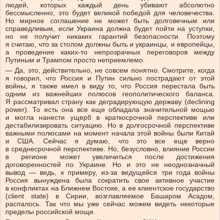
людей, которых каждый день убивают абсолютно
бессмысленно, это будет великой победой для человечества.
Но мирное соглашение не может быть долговечным или
справедливым, если Украина должна будет пойти на уступки,
но не получит никаких гарантий безопасности. Поэтому
я считаю, что за столом должны быть и украинцы, и европейцы,
а проведение каких-то непрозрачных переговоров между
Путиным и Трампом просто неприемлемо.
— Да, это, действительно, не совсем понятно. Смотрите, когда
я говорил, что Россия и Путин сильно пострадают от этой
войны, я также имел в виду то, что Россия перестала быть
одним из важнейших полюсов геополитического баланса.
Я рассматривал страну как деградирующую державу (declining
power). То есть она все еще обладала значительной мощью
и могла нанести ущерб в краткосрочной перспективе или
дестабилизировать ситуацию. Но в долгосрочной перспективе
важными полюсами на момент начала этой войны были Китай
и США. Сейчас я думаю, что это все еще верно
в среднесрочной перспективе. Но, безусловно, влияние России
в регионе может увеличиться после достижения
договоренностей по Украине. Но и это не неоднозначный
вывод — ведь, к примеру, из-за ведущейся три года войны
Россия вынуждена была сократить свое активное участие
в конфликтах на Ближнем Востоке, а ее клиентское государство
(client state) в Сирии, возглавляемое Башаром Асадом,
распалось. Так что мы уже сейчас можем видеть некоторые
пределы российской мощи.