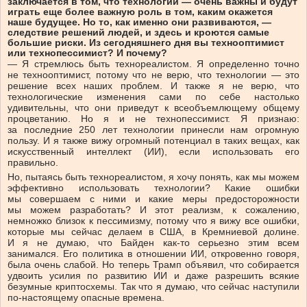
заключается в том, что технологии — очень важны и будут
играть еще более важную роль в том, каким окажется
наше будущее. Но то, как именно они развиваются, —
следствие решений людей, и здесь и кроются самые
большие риски. Из сегодняшнего дня вы технооптимист
или технопессимист? И почему?
— Я стремлюсь быть технореалистом. Я определенно точно
не технооптимист, потому что не верю, что технологии — это
решение всех наших проблем. И также я не верю, что
технологические изменения сами по себе настолько
удивительны, что они приведут к всеобъемлющему общему
процветанию. Но я и не технопессимист. Я признаю:
за последние 250 лет технологии принесли нам огромную
пользу. И я также вижу огромный потенциал в таких вещах, как
искусственный интеллект (ИИ), если использовать его
правильно.
Но, пытаясь быть технореалистом, я хочу понять, как мы можем
эффективно использовать технологии? Какие ошибки
мы совершаем с ними и какие меры предосторожности
мы можем разработать? И этот реализм, к сожалению,
немножко близок к пессимизму, потому что я вижу все ошибки,
которые мы сейчас делаем в США, в Кремниевой долине.
И я не думаю, что Байден как-то серьезно этим всем
занимался. Его политика в отношении ИИ, откровенно говоря,
была очень слабой. Но теперь Трамп объявил, что собирается
удвоить усилия по развитию ИИ и даже разрешить всякие
безумные криптосхемы. Так что я думаю, что сейчас наступили
по-настоящему опасные времена.