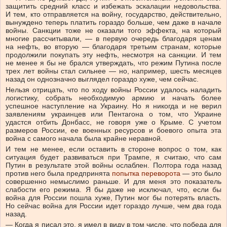
защитить средний класс и избежать эскалации недовольства.
И тем, кто отправляется на войну, государство, действительно,
вынуждено теперь платить гораздо больше, чем даже в начале
войны. Санкции тоже не оказали того эффекта, на который
многие рассчитывали, — в первую очередь благодаря ценам
на нефть, во вторую — благодаря третьим странам, которые
продолжили покупать эту нефть, несмотря на санкции. И тем
не менее я бы не брался утверждать, что режим Путина после
трех лет войны стал сильнее — но, например, шесть месяцев
назад он однозначно выглядел гораздо хуже, чем сейчас.
Нельзя отрицать, что по ходу войны России удалось наладить
логистику, собрать необходимую армию и начать более
успешное наступление на Украину. Но я никогда и не верил
заявлениям украинцев или Пентагона о том, что Украине
удастся отбить Донбасс, не говоря уже о Крыме. С учетом
размеров России, ее военных ресурсов и боевого опыта эта
война с самого начала была крайне неравной.
И тем не менее, если оставить в стороне вопрос о том, как
ситуация будет развиваться при Трампе, я считаю, что сам
Путин в результате этой войны ослаблен. Полтора года назад
против него была предпринята
попытка переворота
— это было
совершенно немыслимо раньше. И для меня это показатель
слабости его режима. Я бы даже не исключал, что, если бы
война для России пошла хуже, Путин мог бы потерять власть.
Но сейчас война для России идет гораздо лучше, чем два года
назад.
— Когда я писал это, я имел в виду в том числе, что победа для