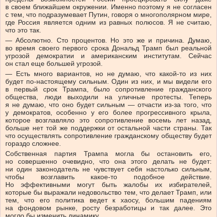
в своем ближайшем окружении. Именно поэтому я не согласен
с тем, что подразумевает Путин, говоря о многополярном мире,
где Россия является одним из равных полюсов. Я не считаю,
что это так.
— Абсолютно. Сто процентов. Но это же и причина. Думаю,
во время своего первого срока Дональд Трамп был реальной
угрозой демократии и американским институтам. Сейчас
он стал еще большей угрозой.
— Есть много вариантов, но не думаю, что какой-то из них
будет по-настоящему сильным. Один из них, и мы видели его
в первый срок Трампа, было сопротивление гражданского
общества, люди выходили на уличные протесты. Теперь
я не думаю, что оно будет сильным — отчасти из-за того, что
у демократов, особенно у его более прогрессивного крыла,
которое возглавляло это сопротивление восемь лет назад,
больше нет той же поддержки от остальной части страны. Так
что осуществлять сопротивление гражданскому обществу будет
гораздо сложнее.
Собственная партия Трампа могла бы остановить его,
но совершенно очевидно, что она этого делать не будет:
ни один законодатель не чувствует себя настолько сильным,
чтобы возглавить какое-то подобное действие.
Но эффективными могут быть жалобы их избирателей,
которые бы выражали недовольство тем, что делает Трамп, или
тем, что его политика ведет к хаосу, большим падениям
на фондовом рынке, росту безработицы и так далее. Это
могло бы изменить динамику.