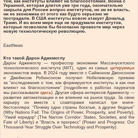
том, как институты влияют на благосостояние. Война с
Украиной, которая длится уже три года, окончательно
закрыла для России вопрос институтов, но ни ее власть,
ни ее экономика от этого как будто серьезно не
пострадали. В США институты вовсю атакует Дональд
Трамп. И во всем мире еще не придумали институтов,
которые позволили бы безопасно провести мир через
новую технологическую революцию.
EastNews
Кто такой Дарон Аджемоглу
Дарон Аджемоглу — профессор экономики Массачусетского
технологического института (MIT), один из самых
цитируемых
экономистов мира. В 2024 году вместе с Саймоном Джонсоном
и Джеймсом Робинсоном получил Нобелевскую премию
за “исследования о том, как формируются институты и как они
влияют на благосостояние” (подробнее о работах лауреатов
мы рассказывали
здесь
). Другая сфера интересов Аджемоглу —
развитие автоматизации и ее влияние на рынок труда. За свою
карьеру он вместе с соавторами написал три книги-
бестселлера: “Почему одни страны богатые, а другие бедные”
(Why Nations Fail: The Origins of Power, Prosperity, and Poverty),
“Узкий коридор” (The Narrow Corridor: States, Societies, and the
Fate of Liberty) и “Власть и прогресс” (Power and Progress: Our
Thousand-Year Struggle Over Technology and Prosperity).