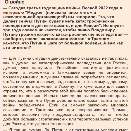
О войне
— Сегодня третья годовщина войны.
Весной 2022 года в
интервью
“Медузе” (признана иноагентом и
нежелательной организацией) вы говорили: “то, что
делает сейчас Путин, будет иметь катастрофические
последствия и для него самого, и для России”. Но спустя
три года совсем не кажется, чтобы лично Владимиру
Путину грозили какие-то катастрофические последствия —
наоборот, после “налаживания мостов” с Трампом
кажется, что Путин в шаге от большой победы. А вам как
это видится?
— Для Путина ситуация действительно оказалась не так плоха,
как я думал, но катастрофические последствия для России,
думаю, уже наступили. Российские институты фактически
исчезли, а экономика в ближайшее время не оправится:
по моему мнению, в лучшем случае ей потребуется лет десять,
чтобы вернуться к своему, надо сказать, не самому здоровому,
состоянию до вторжения в Украину. Но хуже всего для вашей
страны то, что в результате этой войны погибло бесчисленное
количество россиян. И тем не менее, да, вы совершенно правы,
сейчас кажется, что Путин действительно может выйти из этой
войны победителем. Если он сможет заключить мировое
соглашение с Трампом или при посредничестве Трампа,
которое позволит ему продемонстрировать, что он якобы
добился больших стратегических или территориальных успехов
для России, это укрепит его позицию.
— Я так не думаю. Да, Путин с относительным успехом смог