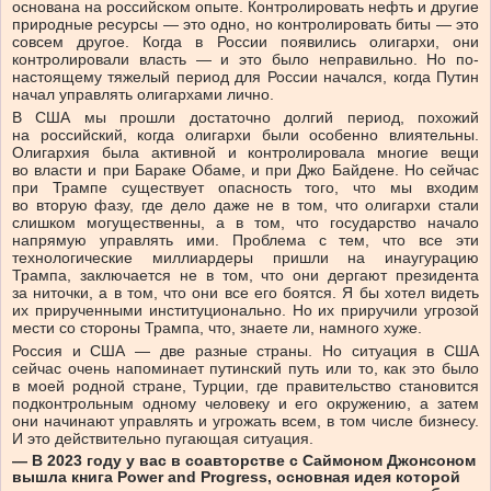
основана на российском опыте. Контролировать нефть и другие
природные ресурсы — это одно, но контролировать биты — это
совсем другое. Когда в России появились олигархи, они
контролировали власть — и это было неправильно. Но по-
настоящему тяжелый период для России начался, когда Путин
начал управлять олигархами лично.
В США мы прошли достаточно долгий период, похожий
на российский, когда олигархи были особенно влиятельны.
Олигархия была активной и контролировала многие вещи
во власти и при Бараке Обаме, и при Джо Байдене. Но сейчас
при Трампе существует опасность того, что мы входим
во вторую фазу, где дело даже не в том, что олигархи стали
слишком могущественны, а в том, что государство начало
напрямую управлять ими. Проблема с тем, что все эти
технологические миллиардеры пришли на инаугурацию
Трампа, заключается не в том, что они дергают президента
за ниточки, а в том, что они все его боятся. Я бы хотел видеть
их прирученными институционально. Но их приручили угрозой
мести со стороны Трампа, что, знаете ли, намного хуже.
Россия и США — две разные страны. Но ситуация в США
сейчас очень напоминает путинский путь или то, как это было
в моей родной стране, Турции, где правительство становится
подконтрольным одному человеку и его окружению, а затем
они начинают управлять и угрожать всем, в том числе бизнесу.
И это действительно пугающая ситуация.
— В 2023 году у вас в соавторстве с Саймоном Джонсоном
вышла книга Power and Progress, основная идея которой