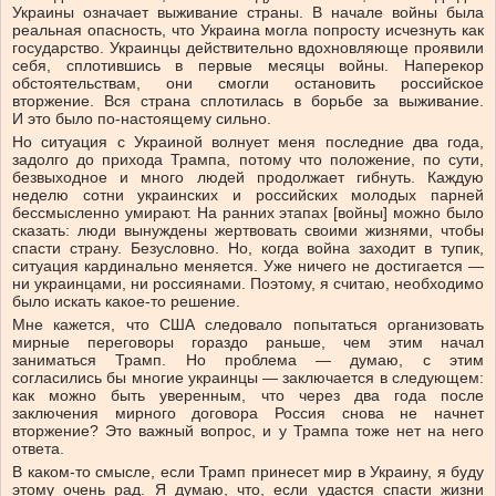
Украины означает выживание страны. В начале войны была
реальная опасность, что Украина могла попросту исчезнуть как
государство. Украинцы действительно вдохновляюще проявили
себя, сплотившись в первые месяцы войны. Наперекор
обстоятельствам, они смогли остановить российское
вторжение. Вся страна сплотилась в борьбе за выживание.
И это было по-настоящему сильно.
Но ситуация с Украиной волнует меня последние два года,
задолго до прихода Трампа, потому что положение, по сути,
безвыходное и много людей продолжает гибнуть. Каждую
неделю сотни украинских и российских молодых парней
бессмысленно умирают. На ранних этапах [войны] можно было
сказать: люди вынуждены жертвовать своими жизнями, чтобы
спасти страну. Безусловно. Но, когда война заходит в тупик,
ситуация кардинально меняется. Уже ничего не достигается —
ни украинцами, ни россиянами. Поэтому, я считаю, необходимо
было искать какое-то решение.
Мне кажется, что США следовало попытаться организовать
мирные переговоры гораздо раньше, чем этим начал
заниматься Трамп. Но проблема — думаю, с этим
согласились бы многие украинцы — заключается в следующем:
как можно быть уверенным, что через два года после
заключения мирного договора Россия снова не начнет
вторжение? Это важный вопрос, и у Трампа тоже нет на него
ответа.
В каком-то смысле, если Трамп принесет мир в Украину, я буду
этому очень рад. Я думаю, что, если удастся спасти жизни