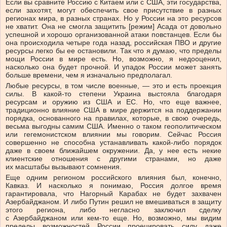
Если вы сравните Россию с Китаем или с США, эти государства,
если захотят, могут обеспечить свое присутствие в разных
регионах мира, в разных странах. Но у России на это ресурсов
не хватит. Она не смогла защитить [режим] Асада от довольно
успешной и хорошо организованной атаки повстанцев. Если бы
она происходила четыре года назад, российская ПВО и другие
ресурсы легко бы ее остановили. Так что я думаю, что пределы
мощи России в мире есть. Но, возможно, я недооценил,
насколько она будет прочной. И упадок России может занять
больше времени, чем я изначально предполагал.
Любые ресурсы, в том числе военные, — это и есть проекция
силы. В какой-то степени Украина выстояла благодаря
ресурсам и оружию из США и ЕС. Но, что еще важнее,
традиционно влияние США в мире держится на поддержании
порядка, основанного на правилах, которые, в свою очередь,
весьма выгодны самим США. Именно о таком геополитическом
или гегемонистском влиянии мы говорим. Сейчас Россия
совершенно не способна устанавливать какой-либо порядок
даже в своем ближайшем окружении. Да, у нее есть некие
клиентские отношения с другими странами, но даже
их масштабы вызывают сомнения.
Еще одним регионом российского влияния был, конечно,
Кавказ. И насколько я понимаю, Россия долгое время
гарантировала, что Нагорный Карабах не будет захвачен
Азербайджаном. И либо Путин решил не вмешиваться в защиту
этого региона, либо негласно заключил сделку
с Азербайджаном или кем-то еще. Но, возможно, мы видим
пределы возможностей России проецировать силу даже