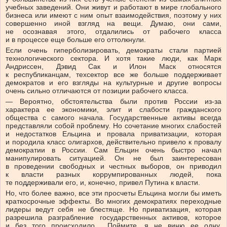
учебных заведений. Они живут и работают в мире глобального
бизнеса или имеют с ним опыт взаимодействия, поэтому у них
совершенно иной взгляд на вещи. Думаю, они сами,
не осознавая этого, отдалились от рабочего класса
и в процессе еще больше его оттолкнули.
Если очень гиперболизировать, демократы стали партией
технологического сектора. И хотя такие люди, как Марк
Андриссен, Дэвид Сак и Илон Маск относятся
к республиканцам, техсектор все же больше поддерживает
демократов и его взгляды на культурные и другие вопросы
очень сильно отличаются от позиции рабочего класса.
— Вероятно, обстоятельства были против России из-за
характера ее экономики, элит и слабости гражданского
общества с самого начала. Государственные активы всегда
представляли собой проблему. Но сочетание многих слабостей
и недостатков Ельцина и провала приватизации, которая
и породила класс олигархов, действительно привело к провалу
демократии в России. Сам Ельцин очень быстро начал
манипулировать ситуацией. Он не был заинтересован
в проведении свободных и честных выборов, он приводил
к власти разных коррумпированных людей, пока
те поддерживали его, и, конечно, привел Путина к власти.
Но, что более важно, все эти просчеты Ельцина могли бы иметь
краткосрочные эффекты. Во многих демократиях переходные
лидеры ведут себя не блестяще. Но приватизация, которая
разрешила разграбление государственных активов, которое
и без того происходило… Поймите, я не виню ее одну.