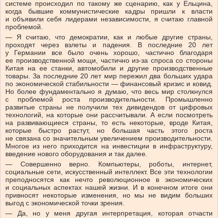
системе происходил по такому же сценарию, как у Ельцина,
когда бывшие коммунистические кадры пришли к власти
и объявили себя лидерами независимости, я считаю главной
проблемой.
— Я считаю, что демократии, как и любые другие страны,
проходят через взлеты и падения. В последние 20 лет
у Германии все было очень хорошо, частично благодаря
ее производственной мощи, частично из-за спроса со стороны
Китая на ее станки, автомобили и другие производственные
товары. За последние 20 лет мир пережил два больших удара
по экономической стабильности — финансовый кризис и ковид.
Но более фундаментально я думаю, что весь мир столкнулся
с проблемой роста производительности. Промышленно
развитые страны не получили тех дивидендов от цифровых
технологий, на которые они рассчитывали. А если посмотреть
на развивающиеся страны, то есть некоторые, вроде Китая,
которые быстро растут, но большая часть этого роста
не связана со значительным увеличением производительности.
Многое из него приходится на инвестиции в инфраструктуру,
введение нового оборудования и так далее.
— Совершенно верно. Компьютеры, роботы, интернет,
социальные сети, искусственный интеллект. Все эти технологии
преподносятся как нечто революционное в экономических
и социальных аспектах нашей жизни. И в конечном итоге они
привносят некоторые изменения, но мы не видим больших
выгод с экономической точки зрения.
— Да, но у меня другая интерпретация, которая отчасти