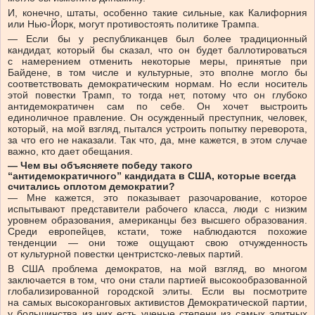
И, конечно, штаты, особенно такие сильные, как Калифорния
или Нью-Йорк, могут противостоять политике Трампа.
— Если бы у республиканцев был более традиционный
кандидат, который бы сказал, что он будет баллотироваться
с намерением отменить некоторые меры, принятые при
Байдене, в том числе и культурные, это вполне могло бы
соответствовать демократическим нормам. Но если носитель
этой повестки Трамп, то тогда нет, потому что он глубоко
антидемократичен сам по себе. Он хочет выстроить
единоличное правление. Он осужденный преступник, человек,
который, на мой взгляд, пытался устроить попытку переворота,
за что его не наказали. Так что, да, мне кажется, в этом случае
важно, кто дает обещания.
— Чем вы объясняете победу такого
“антидемократичного” кандидата в США, которые всегда
считались оплотом демократии?
— Мне кажется, это показывает разочарование, которое
испытывают представители рабочего класса, люди с низким
уровнем образования, американцы без высшего образования.
Среди европейцев, кстати, тоже наблюдаются похожие
тенденции — они тоже ощущают свою отчужденность
от культурной повестки центристско-левых партий.
В США проблема демократов, на мой взгляд, во многом
заключается в том, что они стали партией высокообразованной
глобализированной городской элиты. Если вы посмотрите
на самых высокоранговых активистов Демократической партии,
у большинства из них есть ученые степени из самых элитных