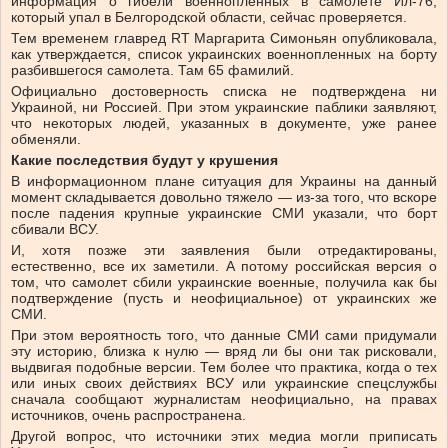
информация о гибели военнопленных в самолете Ил-76,
который упал в Белгородской области, сейчас проверяется.
Тем временем главред RT Маргарита Симоньян опубликовала,
как утверждается, список украинских военнопленных на борту
разбившегося самолета. Там 65 фамилий.
Официально достоверность списка не подтверждена ни
Украиной, ни Россией. При этом украинские паблики заявляют,
что некоторых людей, указанных в документе, уже ранее
обменяли.
Какие последствия будут у крушения
В информационном плане ситуация для Украины на данный
момент складывается довольно тяжело — из-за того, что вскоре
после падения крупные украинские СМИ указали, что борт
сбивали ВСУ.
И, хотя позже эти заявления были отредактированы,
естественно, все их заметили. А потому российская версия о
том, что самолет сбили украинские военные, получила как бы
подтверждение (пусть и неофициальное) от украинских же
СМИ.
При этом вероятность того, что данные СМИ сами придумали
эту историю, близка к нулю — вряд ли бы они так рисковали,
выдвигая подобные версии. Тем более что практика, когда о тех
или иных своих действиях ВСУ или украинские спецслужбы
сначала сообщают журналистам неофициально, на правах
источников, очень распространена.
Другой вопрос, что источники этих медиа могли приписать