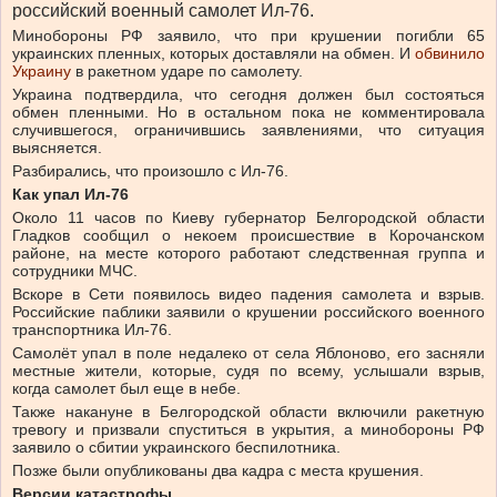
российский военный самолет Ил-76.
Минобороны РФ заявило, что при крушении погибли 65
украинских пленных, которых доставляли на обмен. И
обвинило
Украину
в ракетном ударе по самолету.
Украина подтвердила, что сегодня должен был состояться
обмен пленными. Но в остальном пока не комментировала
случившегося, ограничившись заявлениями, что ситуация
выясняется.
Разбирались, что произошло с Ил-76.
Как упал Ил-76
Около 11 часов по Киеву губернатор Белгородской области
Гладков сообщил о некоем происшествие в Корочанском
районе, на месте которого работают следственная группа и
сотрудники МЧС.
Вскоре в Сети появилось видео падения самолета и взрыв.
Российские паблики заявили о крушении российского военного
транспортника Ил-76.
Самолёт упал в поле недалеко от села Яблоново, его засняли
местные жители, которые, судя по всему, услышали взрыв,
когда самолет был еще в небе.
Также накануне в Белгородской области включили ракетную
тревогу и призвали спуститься в укрытия, а минобороны РФ
заявило о сбитии украинского беспилотника.
Позже были опубликованы два кадра с места крушения.
Версии катастрофы