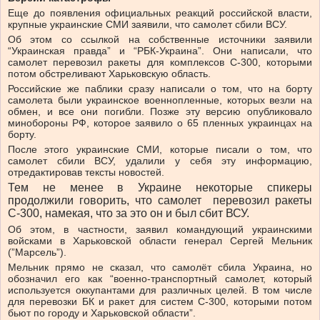
Еще до появления официальных реакций российской власти,
крупные украинские СМИ заявили, что самолет сбили ВСУ.
Об этом со ссылкой на собственные источники заявили
“Украинская правда” и “РБК-Украина”. Они написали, что
самолет перевозил ракеты для комплексов С-300, которыми
потом обстреливают Харьковскую область.
Российские же паблики сразу написали о том, что на борту
самолета были украинское военнопленные, которых везли на
обмен, и все они погибли. Позже эту версию опубликовало
минобороны РФ, которое заявило о 65 пленных украинцах на
борту.
После этого украинские СМИ, которые писали о том, что
самолет сбили ВСУ, удалили у себя эту информацию,
отредактировав тексты новостей.
Тем не менее в Украине некоторые спикеры
продолжили говорить, что самолет перевозил ракеты
С-300, намекая, что за это он и был сбит ВСУ.
Об этом, в частности, заявил командующий украинскими
войсками в Харьковской области генерал Сергей Мельник
(”Марсель”).
Мельник прямо не сказал, что самолёт сбила Украина, но
обозначил его как “военно-транспортный самолет, который
используется оккупантами для различных целей. В том числе
для перевозки БК и ракет для систем С-300, которыми потом
бьют по городу и Харьковской области”.