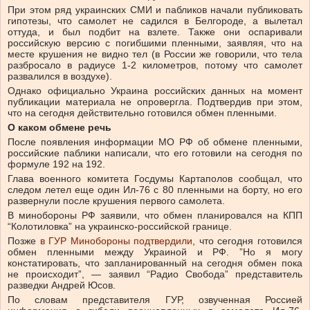
При этом ряд украинских СМИ и пабликов начали публиковать
гипотезы, что самолет не садился в Белгороде, а вылетал
оттуда, и был подбит на взлете. Также они оспаривали
российскую версию с погибшими пленными, заявляя, что на
месте крушения не видно тел (в России же говорили, что тела
разбросало в радиусе 1-2 километров, потому что самолет
развалился в воздухе).
Однако официально Украина российских данных на момент
публикации материала не опровергла. Подтвердив при этом,
что на сегодня действительно готовился обмен пленными.
О каком обмене речь
После появления информации МО РФ об обмене пленными,
российские паблики написали, что его готовили на сегодня по
формуле 192 на 192.
Глава военного комитета Госдумы Картаполов сообщал, что
следом летел еще один Ил-76 с 80 пленными на борту, но его
развернули после крушения первого самолета.
В минобороны РФ заявили, что обмен планировался на КПП
“Колотиловка” на украинско-российской границе.
Позже
в ГУР Минобороны подтвердили
, что сегодня готовился
обмен пленными между Украиной и РФ. ”Но я могу
констатировать, что запланированный на сегодня обмен пока
не происходит”, — заявил “Радио Свобода” представитель
разведки Андрей Юсов.
По словам представителя ГУР, озвученная Россией