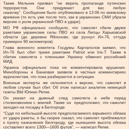
Также Мельник призвал “не верить пропаганде путинских
террористов. Они придумают для вас любую
сказочку”. Сообщение было опубликовано в 13:06 по киевскому
времени (то есть уже после того, как в украинских СМИ убрали
версию о роли украинской ПВО в ударе).
МО РФ официально сообщило, что самолет сбили двумя
ракетами украинские силы ПВО из села Липцы Харьковской
области (до деревни Яблоново, где рухнул Ил-76, оттуда
примерно 90 километров).
Глава военного комитета Госдумы Картаполов заявил, что
Ил-76 был сбит тремя ракетами Patriot или Iris-T. Также в
сбитии самолета с пленными Украину обвинил российский
МИД.
Украина официально пока не комментировала крушения.
Минобороны и Банковая заявили в частных комментариях
журналистам, что пока разбираются в ситуации.
Военные эксперты же склоняются к версии, что самолет в
любом случае был сбит. Об этом написал аналитик немецкой
газеты Bild Юлиан Репке.
Он указал на дымный след самолета в небе перед
столкновением с землей. Также он предположил, что самолет
заходил на посадку в Белгороде.
“Судя по небольшой высоте предполагаемого взрывного облака
от удара ракеты, я бы скорее сказал, что самолет приближался
к пункту назначения Белгороду, где нынешняя высота облака
составляет всего 1300—1600 футов”, — написал Репке.