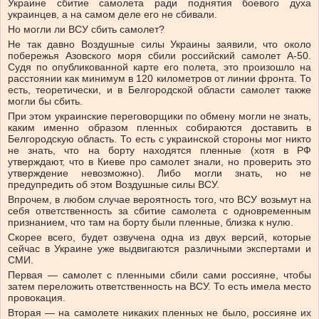
Украине сбитие самолета ради поднятия боевого духа
украинцев, а на самом деле его не сбивали.
Но могли ли ВСУ сбить самолет?
Не так давно Воздушные силы Украины заявили, что около
побережья Азовского моря сбили российский самолет А-50.
Судя по опубликованной карте его полета, это произошло на
расстоянии как минимум в 120 километров от линии фронта. То
есть, теоретически, и в Белгородской области самолет также
могли бы сбить.
При этом украинские переговорщики по обмену могли не знать,
каким именно образом пленных собираются доставить в
Белгородскую область. То есть с украинской стороны мог никто
не знать, что на борту находятся пленные (хотя в РФ
утверждают, что в Киеве про самолет знали, но проверить это
утверждение невозможно). Либо могли знать, но не
предупредить об этом Воздушные силы ВСУ.
Впрочем, в любом случае вероятность того, что ВСУ возьмут на
себя ответственность за сбитие самолета с одновременным
признанием, что там на борту были пленные, близка к нулю.
Скорее всего, будет озвучена одна из двух версий, которые
сейчас в Украине уже выдвигаются различными экспертами и
СМИ.
Первая — самолет с пленными сбили сами россияне, чтобы
затем переложить ответственность на ВСУ. То есть имела место
провокация.
Вторая — на самолете никаких пленных не было, россияне их