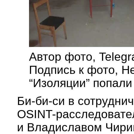
Автор фото,
Teleg
Подпись к фото,
Н
“Изоляции” попали
Би-би-си в сотрудни
OSINT-расследовате
и Владиславом Чирик